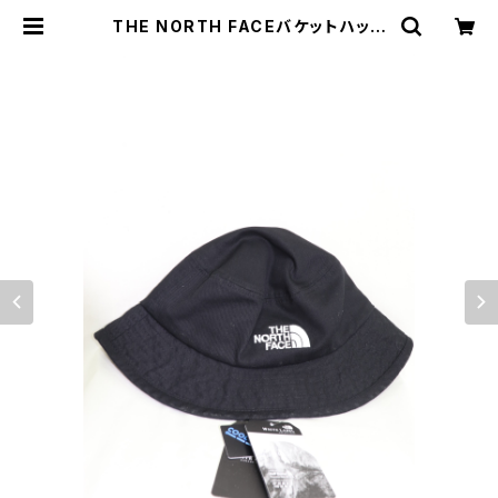
THE NORTH FACEバケットハット
ブラック/ホワイトレーベル日本未入
荷M | Regnbue SELECT SHOP
～古着ファッションアクセサリー雑貨
～江戸川区瑞江