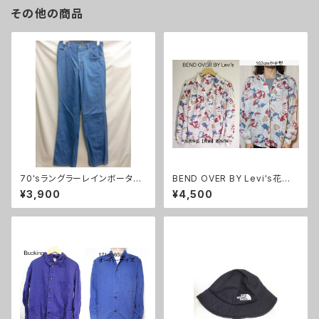
その他の商品
70'sラングラーレインボータグ
BEND OVER BY Levi's花柄
デニムパンツ28×34/一点物
総柄長袖シャツ/80'sビンテー
¥3,900
¥4,500
ジ希少12